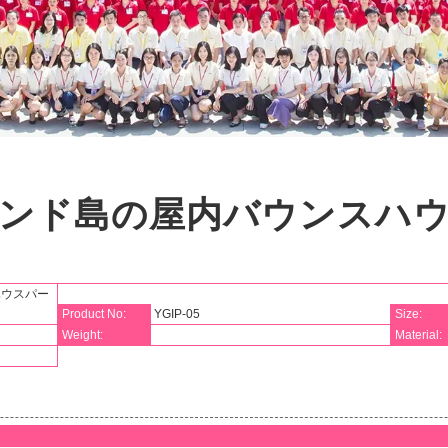
ンド島の屋内バウンスハ
ウスパー
Product No:
YGIP-05
Size:
Weight:
Material: