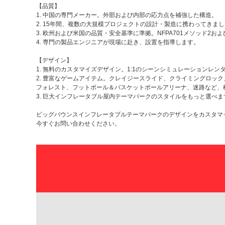
【品質】
1. 中国の専門メーカー。外部および内部の応力点を補強した構造。
2. 15年間、複数の大規模プロジェクトの設計・製造に携わってきま
3. 欧州および米国の品質・安全基準に準拠。NFPA701メソッド2
4. 専門の製品エンジニアが現場に赴き、設置を指導します。
【デザイン】
1. 無料のカスタマイズデザイン。1:1のシーンシミュレーションレン
2. 豊富なゲームアイテム。クレイジースライド、クライミングロ
フォレスト、フットボール＆バスケットボールアリーナ、迷路など、
3. 巨大インフレータブル屋内テーマパークのスタイルをもっと選べま
ビッグバウンスインフレータブルテーマパークのデザインをカスタマ
今すぐお問い合わせください。