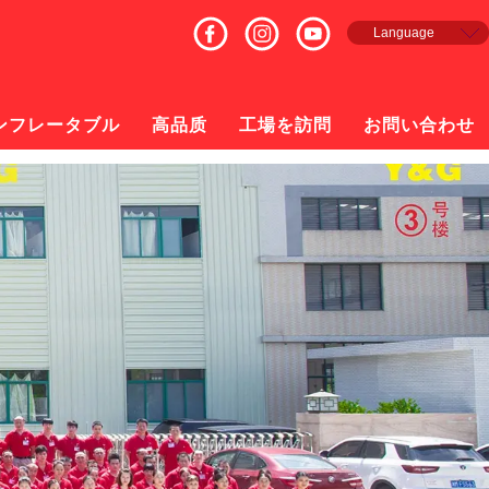
Language
English
Français
Español
ンフレータブル
高品质
工場を訪問
お問い合わせ
русский
日本語
한국의