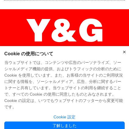
×
Cookie の使用について
×
当ウェブサイトでは、コンテンツや広告のパーソナライズ、ソー
シャルメディア機能の提供、およびトラフィックの分析のために
Cookie を使用しています。また、お客様の当サイトのご利用状況
ホーム
高品质
Y & Gチーム
に関する情報を、ソーシャルメディア、広告、分析に関するパー
トナーと共有しています。当ウェブサイトの利用を継続すること
Y & Gカンパニー
工場を訪問
で、すべての Cookie の使用に同意したものとみなされます。
Cookie の設定は、いつでもウェブサイトのフッターから変更可能
よくある質問
知識
お問い合わせ
です。
Cookie 設定
Copyright @ Y&G Inflatable (Guangzhou Yujia New Materials Co., Ltd)
粤ICP备
了解しました
12043169号
Partner Links:
www.yginflatable.net
www.pangoinflatable.com