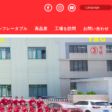
Language
English
Français
Español
ンフレータブル
高品质
工場を訪問
お問い合わせ
русский
日本語
한국의