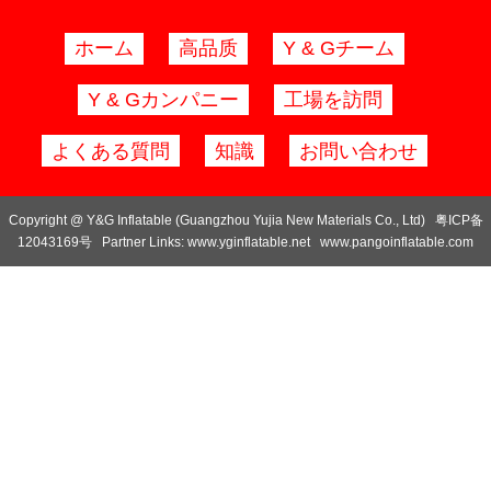
ホーム
高品质
Y & Gチーム
Y & Gカンパニー
工場を訪問
よくある質問
知識
お問い合わせ
Copyright @ Y&G Inflatable (Guangzhou Yujia New Materials Co., Ltd)
粤ICP备
12043169号
Partner Links:
www.yginflatable.net
www.pangoinflatable.com