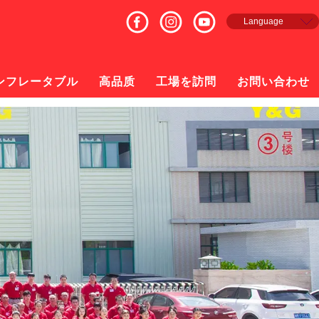
Language
English
Français
Español
ンフレータブル
高品质
工場を訪問
お問い合わせ
русский
日本語
한국의