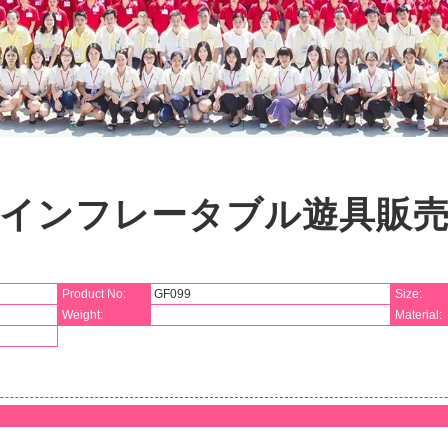
インフレータブル遊具販
Product No:
GF099
Size:
Weight:
Material: