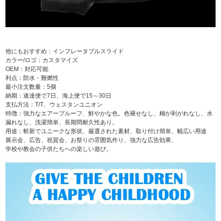
他にもおすすめ：インフレータブルスライド
カラー/ロゴ：カスタマイズ
OEM：対応可能
利点：防水・難燃性
最小注文数量：5個
納期：速達便で7日、海上便で15～30日
支払方法：T/T、ウェスタンユニオン
特徴：強力なエアープルーフ、鮮やかな色。色褪せなし、糊が剥がれなし、水
漏れなし、洗濯簡単、長期間耐久性あり。
用途：斬新でユニークな形状、厳選された素材、取り付け簡単、幅広い用途
展示会、広告、祝賀会、お祭りの雰囲気作り、強力な広告効果、
学校や教会の子供たちへの楽しい遊び。