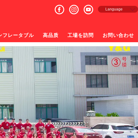
Language
English
Français
Español
ンフレータブル
高品质
工場を訪問
お問い合わせ
русский
日本語
한국의