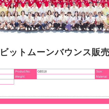
ビットムーンバウンス販
Product No:
GB518
Size:
Weight:
Material: