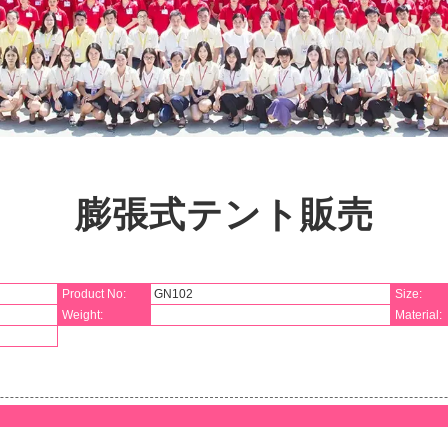
膨張式テント販売
Product No:
GN102
Size:
Weight:
Material: