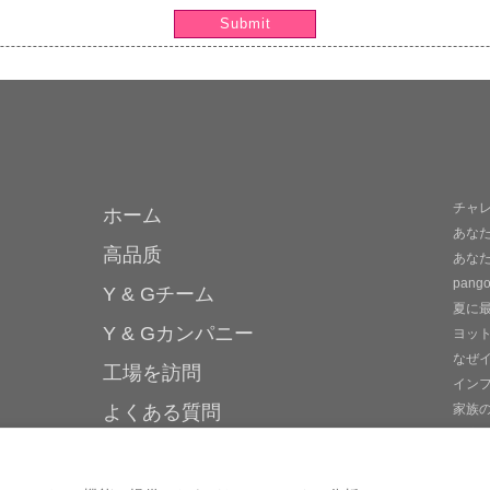
Submit
チャ
ホーム
あな
高品质
あな
pan
Y & Gチーム
夏に
Y & Gカンパニー
ヨッ
なぜ
工場を訪問
イン
よくある質問
家族
最適
知識
mor