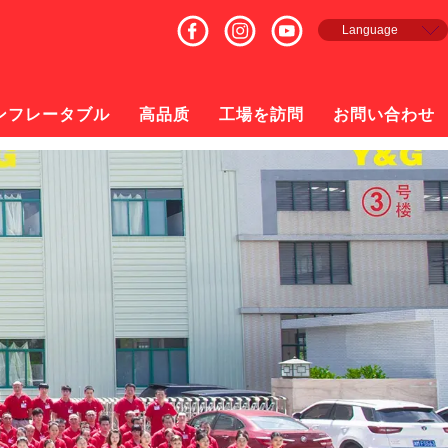
Language
English
Français
Español
ンフレータブル
高品质
工場を訪問
お問い合わせ
русский
日本語
한국의