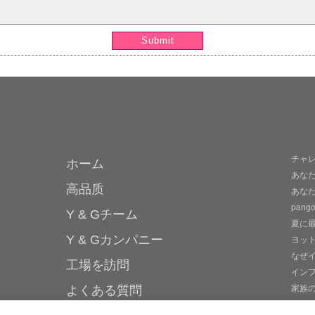
Submit
チャ
ホーム
あな
高品质
あな
pan
Y & Gチーム
夏に
Y & Gカンパニー
ヨッ
なぜ
工場を訪問
イン
よくある質問
家族
最適