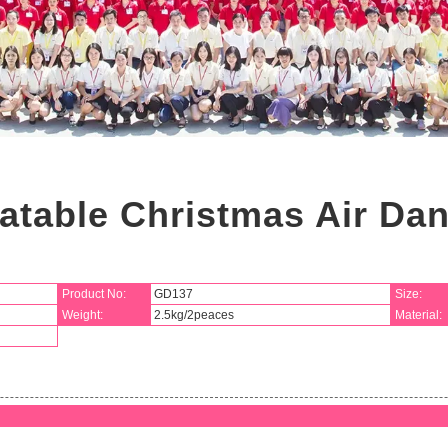
latable Christmas Air Da
Product No:
GD137
Size:
Weight:
2.5kg/2peaces
Material: