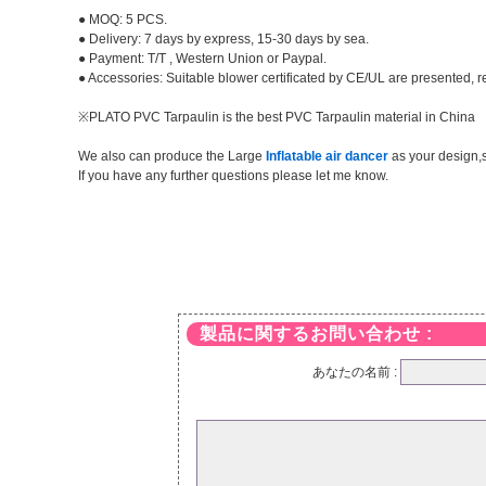
● MOQ: 5 PCS.
● Delivery: 7 days by express, 15-30 days by sea.
● Payment: T/T , Western Union or Paypal.
● Accessories: Suitable blower certificated by CE/UL are presented, rep
※PLATO PVC Tarpaulin is the best PVC Tarpaulin material in China
We also can produce the Large
Inflatable air dancer
as your design,s
If you have any further questions please let me know.
製品に関するお問い合わせ :
あなたの名前 :