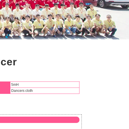
ncer
5mH
Dancers cloth