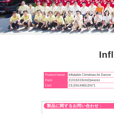
Inf
Product Name:
Inflatable Christmas Air Dancer
Pack:
31X16X19cm/2peaces
Cert:
CE,EN14960,EN71
製品に関するお問い合わせ :