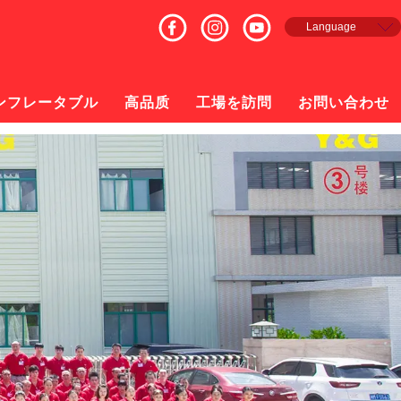
Language
English
Français
Español
ンフレータブル
高品质
工場を訪問
お問い合わせ
русский
日本語
한국의