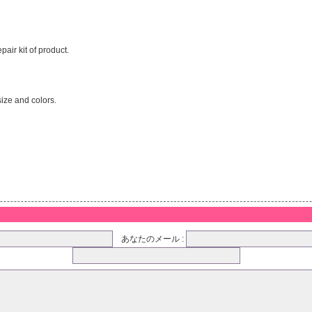
air kit of product.
ize and colors.
あなたのメール :