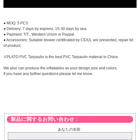
● MOQ: 5 PCS.
● Delivery: 7 days by express, 15-30 days by sea.
● Payment: T/T , Western Union or Paypal.
● Accessories: Suitable blower certificated by CE/UL are presented, repair kit
of product.
※PLATO PVC Tarpaulin is the best PVC Tarpaulin material in China
We also can produce the inflatables as your design,size and colors.
If you have any further questions please let me know.
製品に関するお問い合わせ :
あなたの名前 :