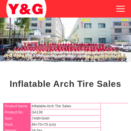
Inflatable Arch Tire Sales
Product Name:
Inflatable Arch Tire Sales
Product No:
GA138
Size:
7mW×5mH
Pack:
86×70×70 (cm)
Weight:
58.5kg