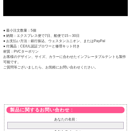
● 最小注文数量：5個
● 納期：エクスプレス便で7日、船便で15～30日
● お支払い方法：銀行振込、ウェスタンユニオン、またはPayPal
● 付属品：CE/UL認証ブロワーと修理キット付き
材質：PVCターポリン
お客様のデザイン、サイズ、カラーに合わせたインフレータブルテントも製作
可能です。
ご質問等ございましたら、お気軽にお問い合わせください。
製品に関するお問い合わせ :
あなたの名前 :