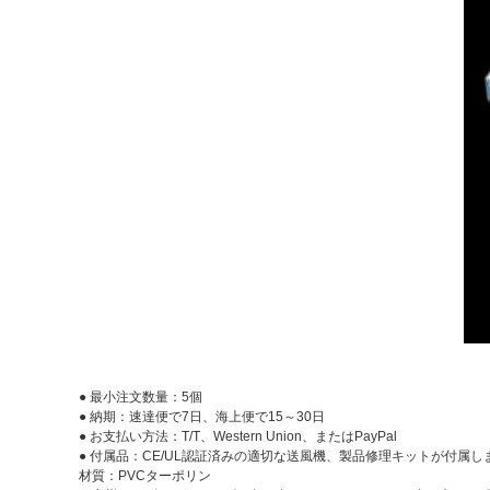
● 最小注文数量：5個
● 納期：速達便で7日、海上便で15～30日
● お支払い方法：T/T、Western Union、またはPayPal
● 付属品：CE/UL認証済みの適切な送風機、製品修理キットが付属し
材質：PVCターポリン