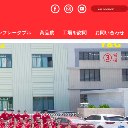
Language
English
Français
Español
ンフレータブル
高品质
工場を訪問
お問い合わせ
русский
日本語
한국의