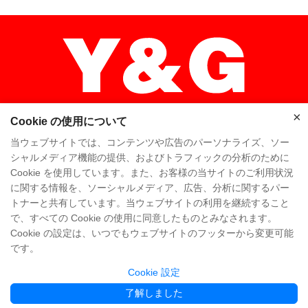
×
Cookie の使用について
×
当ウェブサイトでは、コンテンツや広告のパーソナライズ、ソー
シャルメディア機能の提供、およびトラフィックの分析のために
Cookie を使用しています。また、お客様の当サイトのご利用状況
ホーム
高品质
Y & Gチーム
に関する情報を、ソーシャルメディア、広告、分析に関するパー
トナーと共有しています。当ウェブサイトの利用を継続すること
Y & Gカンパニー
工場を訪問
で、すべての Cookie の使用に同意したものとみなされます。
Cookie の設定は、いつでもウェブサイトのフッターから変更可能
よくある質問
知識
お問い合わせ
です。
Cookie 設定
Copyright @ Y&G Inflatable (Guangzhou Yujia New Materials Co., Ltd)
粤ICP备
了解しました
12043169号
Partner Links:
www.yginflatable.net
www.pangoinflatable.com