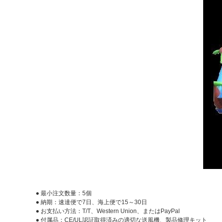
● 最小注文数量：5個
● 納期：速達便で7日、海上便で15～30日
● お支払い方法：T/T、Western Union、またはPayPal
● 付属品：CE/UL認証取得済みの適切な送風機、製品修理キット