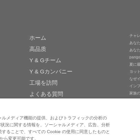
チャ
ホーム
あな
高品质
あな
pan
Y & Gチーム
夏に
Y & Gカンパニー
ヨッ
なぜ
工場を訪問
イン
よくある質問
家族
最適
知識
mor
お問い合わせ
ャルメディア機能の提供、およびトラフィックの分析の
ご利用状況に関する情報を、ソーシャルメディア、広告、分析
ることで、すべての Cookie の使用に同意したものと
ーから変更可能です。