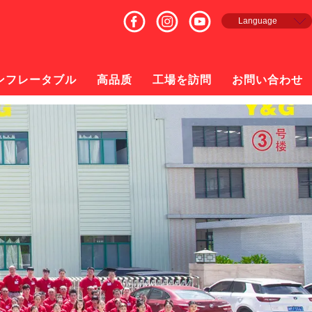
Language
English
Français
Español
ンフレータブル
高品质
工場を訪問
お問い合わせ
русский
日本語
한국의