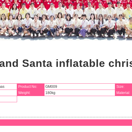
and Santa inflatable chr
mas
Product No:
GM009
Size:
Weight:
180kg
Material: