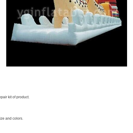
air kit of product.
ize and colors.