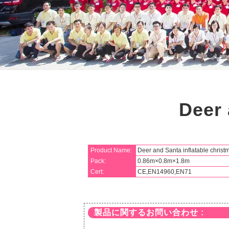
Deer 
Product Name:
Deer and Santa inflatable christ
Pack:
0.86m×0.8m×1.8m
Cert:
CE,EN14960,EN71
製品に関するお問い合わせ :