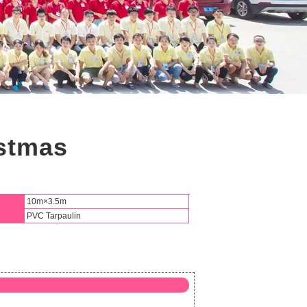
istmas
10m×3.5m
PVC Tarpaulin