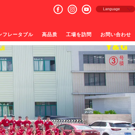
Language
English
Français
Español
ンフレータブル
高品质
工場を訪問
お問い合わせ
русский
日本語
한국의