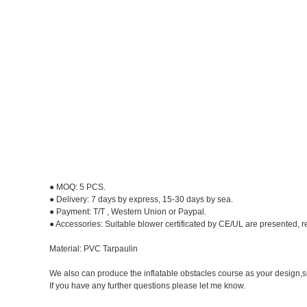
● MOQ: 5 PCS.
● Delivery: 7 days by express, 15-30 days by sea.
● Payment: T/T , Western Union or Paypal.
● Accessories: Suitable blower certificated by CE/UL are presented, rep
Material: PVC Tarpaulin
We also can produce the inflatable obstacles course as your design,s
If you have any further questions please let me know.