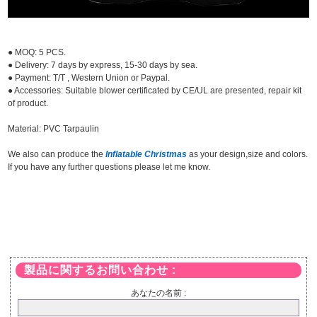
● MOQ: 5 PCS.
● Delivery: 7 days by express, 15-30 days by sea.
● Payment: T/T , Western Union or Paypal.
● Accessories: Suitable blower certificated by CE/UL are presented, repair kit
of product.
Material: PVC Tarpaulin
We also can produce the
Inflatable Christmas
as your design,size and colors.
If you have any further questions please let me know.
製品に関するお問い合わせ :
あなたの名前 :