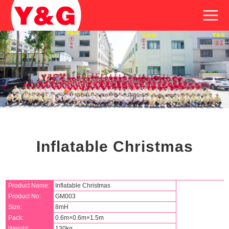
Inflatable Christmas
Product Name:
Inflatable Christmas
Product No:
GM003
Size:
8mH
Pack:
0.6m×0.6m×1.5m
Weight:
130kg